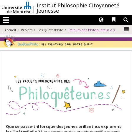
Passer
/
Institut Philosophie Citoyenneté
au
Jeunesse
contenu
Langues
Liens 
R
Menu
N
Accueil
Projets
Les QuêtesPhilo
L'album des Philoquêteur.e.s
Que se passe-t-il lorsque des jeunes brillant.e.s explorent
les QuêtesPhilo ?
Nous recevons des projets magnifiquement