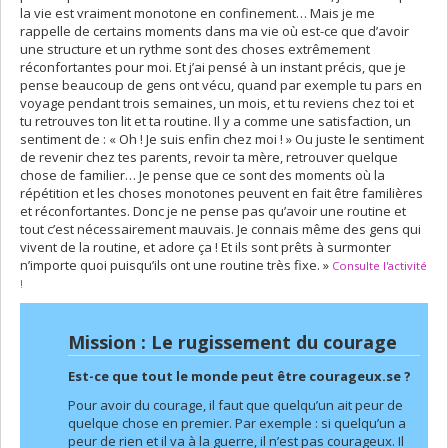
la vie est vraiment monotone en confinement… Mais je me
rappelle de certains moments dans ma vie où est-ce que d’avoir
une structure et un rythme sont des choses extrêmement
réconfortantes pour moi. Et j’ai pensé à un instant précis, que je
pense beaucoup de gens ont vécu, quand par exemple tu pars en
voyage pendant trois semaines, un mois, et tu reviens chez toi et
tu retrouves ton lit et ta routine. Il y a comme une satisfaction, un
sentiment de : « Oh ! Je suis enfin chez moi ! » Ou juste le sentiment
de revenir chez tes parents, revoir ta mère, retrouver quelque
chose de familier… Je pense que ce sont des moments où la
répétition et les choses monotones peuvent en fait être familières
et réconfortantes. Donc je ne pense pas qu’avoir une routine et
tout c’est nécessairement mauvais. Je connais même des gens qui
vivent de la routine, et adore ça ! Et ils sont prêts à surmonter
n’importe quoi puisqu’ils ont une routine très fixe. »
Consulte l'activité
!
Mission : Le rugissement du courage
Est-ce que tout le monde peut être courageux.se ?
Pour avoir du courage, il faut que quelqu’un ait peur de
quelque chose en premier. Par exemple : si quelqu’un a
peur de rien et il va à la guerre, il n’est pas courageux. Il