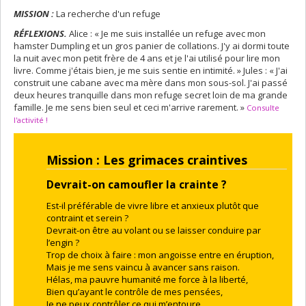
MISSION :
La recherche d'un refuge
RÉFLEXIONS.
Alice : « Je me suis installée un refuge avec mon
hamster Dumpling et un gros panier de collations. J'y ai dormi toute
la nuit avec mon petit frère de 4 ans et je l'ai utilisé pour lire mon
livre. Comme j'étais bien, je me suis sentie en intimité. » Jules : « J'ai
construit une cabane avec ma mère dans mon sous-sol. J'ai passé
deux heures tranquille dans mon refuge secret loin de ma grande
famille. Je me sens bien seul et ceci m'arrive rarement. »
Consulte
l'activité !
Mission : Les grimaces craintives
Devrait-on camoufler la crainte ?
Est-il préférable de vivre libre et anxieux plutôt que
contraint et serein ?
Devrait-on être au volant ou se laisser conduire par
l’engin ?
Trop de choix à faire : mon angoisse entre en éruption,
Mais je me sens vaincu à avancer sans raison.
Hélas, ma pauvre humanité me force à la liberté,
Bien qu’ayant le contrôle de mes pensées,
Je ne peux contrôler ce qui m’entoure.