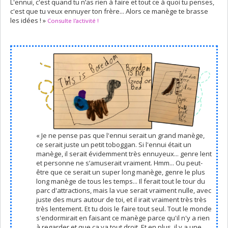
L'ennui, c'est quand tu n’as rien à faire et tout ce à quoi tu penses,
c'est que tu veux ennuyer ton frère... Alors ce manège te brasse
les idées ! »
Consulte l'activité !
« Je ne pense pas que l'ennui serait un grand manège,
ce serait juste un petit toboggan. Si l'ennui était un
manège, il serait évidemment très ennuyeux... genre lent
et personne ne s’amuserait vraiment. Hmm... Ou peut-
être que ce serait un super long manège, genre le plus
long manège de tous les temps... Il ferait tout le tour du
parc d'attractions, mais la vue serait vraiment nulle, avec
juste des murs autour de toi, et il irait vraiment très très
très lentement. Et tu dois le faire tout seul. Tout le monde
s'endormirait en faisant ce manège parce qu'il n'y a rien
à regarder et que ça va tout droit. Et en plus, il y a une