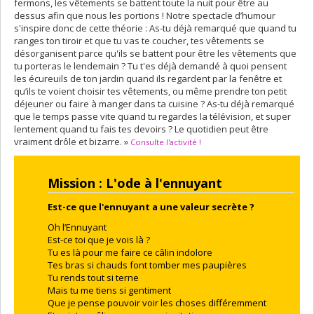
fermons, les vêtements se battent toute la nuit pour être au
dessus afin que nous les portions ! Notre spectacle d’humour
s'inspire donc de cette théorie : As-tu déjà remarqué que quand tu
ranges ton tiroir et que tu vas te coucher, tes vêtements se
désorganisent parce qu'ils se battent pour être les vêtements que
tu porteras le lendemain ? Tu t'es déjà demandé à quoi pensent
les écureuils de ton jardin quand ils regardent par la fenêtre et
qu’ils te voient choisir tes vêtements, ou même prendre ton petit
déjeuner ou faire à manger dans ta cuisine ? As-tu déjà remarqué
que le temps passe vite quand tu regardes la télévision, et super
lentement quand tu fais tes devoirs ? Le quotidien peut être
vraiment drôle et bizarre. »
Consulte l'activité !
Mission : L'ode à l'ennuyant
Est-ce que l'ennuyant a une valeur secrète ?
Oh l’Ennuyant
Est-ce toi que je vois là ?
Tu es là pour me faire ce câlin indolore
Tes bras si chauds font tomber mes paupières
Tu rends tout si terne
Mais tu me tiens si gentiment
Que je pense pouvoir voir les choses différemment