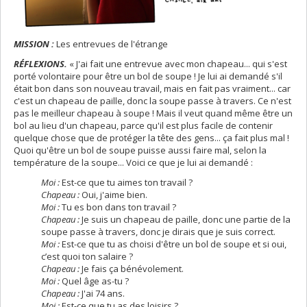
MISSION :
Les entrevues de l'étrange
RÉFLEXIONS.
« J'ai fait une entrevue avec mon chapeau... qui s'est
porté volontaire pour être un bol de soupe ! Je lui ai demandé s'il
était bon dans son nouveau travail, mais en fait pas vraiment... car
c'est un chapeau de paille, donc la soupe passe à travers. Ce n'est
pas le meilleur chapeau à soupe ! Mais il veut quand même être un
bol au lieu d'un chapeau, parce qu'il est plus facile de contenir
quelque chose que de protéger la tête des gens... ça fait plus mal !
Quoi qu'être un bol de soupe puisse aussi faire mal, selon la
température de la soupe... Voici ce que je lui ai demandé :
Moi :
Est-ce que tu aimes ton travail ?
Chapeau :
Oui, j'aime bien.
Moi :
Tu es bon dans ton travail ?
Chapeau :
Je suis un chapeau de paille, donc une partie de la
soupe passe à travers, donc je dirais que je suis correct.
Moi :
Est-ce que tu as choisi d'être un bol de soupe et si oui,
c’est quoi ton salaire ?
Chapeau :
Je fais ça bénévolement.
Moi :
Quel âge as-tu ?
Chapeau :
J'ai 74 ans.
Moi :
Est-ce que tu as des loisirs ?