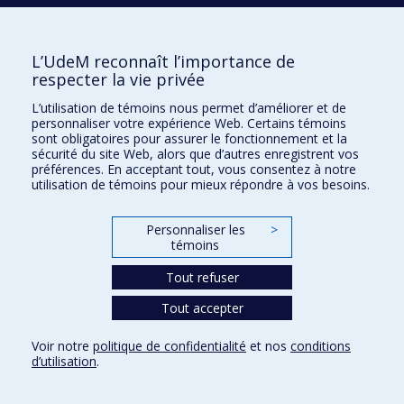
L’UdeM reconnaît l’importance de
respecter la vie privée
L’utilisation de témoins nous permet d’améliorer et de
MISSION :
Résilience, sauver les meubles!
personnaliser votre expérience Web. Certains témoins
RÉFLEXIONS.
« Si Résilience avait une chanson qu'elle aimait
sont obligatoires pour assurer le fonctionnement et la
chanter au karaoké, elle aurait chaud et serait fatiguée d'avoir fait
sécurité du site Web, alors que d’autres enregistrent vos
tant d'efforts. Elle pourrait essayer un duo avec le concept de
préférences. En acceptant tout, vous consentez à notre
Courage parce qu'elle a besoin de lui pour continuer. Les paroles
utilisation de témoins pour mieux répondre à vos besoins.
seraient :
Tu fais une pause et tu continues.
Personnaliser les
>
Tu es à l'école et tu n'as pas d'amis.
témoins
Tu continues à essayer de trouver des amis.
Continue à essayer
Tout refuser
Et j'ai enfin compris.
Le rythme est rapide avec de l'énergie ! »
Tout accepter
Consulte l'activité !
Voir notre
politique de confidentialité
et nos
conditions
d’utilisation
.
Témoignagnes de Philoquêteur.e.s