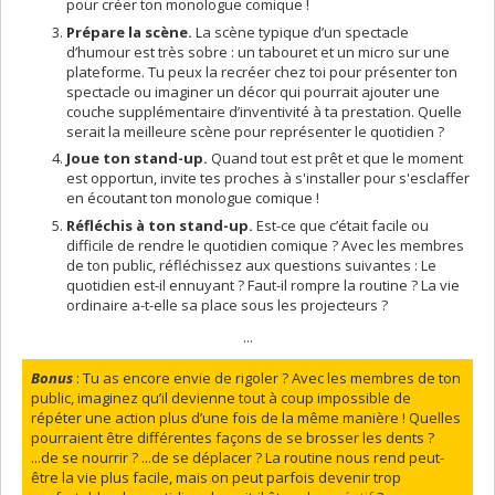
pour créer ton monologue comique !
Prépare la scène.
La scène typique d’un spectacle
d’humour est très sobre : un tabouret et un micro sur une
plateforme. Tu peux la recréer chez toi pour présenter ton
spectacle ou imaginer un décor qui pourrait ajouter une
couche supplémentaire d’inventivité à ta prestation. Quelle
serait la meilleure scène pour représenter le quotidien ?
Joue ton stand-up.
Quand tout est prêt et que le moment
est opportun, invite tes proches à s'installer pour s'esclaffer
en écoutant ton monologue comique !
Réfléchis à ton stand-up.
Est-ce que c’était facile ou
difficile de rendre le quotidien comique ? Avec les membres
de ton public, réfléchissez aux questions suivantes : Le
quotidien est-il ennuyant ? Faut-il rompre la routine ? La vie
ordinaire a-t-elle sa place sous les projecteurs ?
...
Bonus
: Tu as encore envie de rigoler ? Avec les membres de ton
public, imaginez qu’il devienne tout à coup impossible de
répéter une action plus d’une fois de la même manière ! Quelles
pourraient être différentes façons de se brosser les dents ?
...de se nourrir ? ...de se déplacer ? La routine nous rend peut-
être la vie plus facile, mais on peut parfois devenir trop