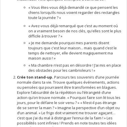
« Vous êtes-vous déjà demandé ce que pensent les
chiens lorsqu’ils nous voient regarder des rectangles
toute la journée ? »
« Avez-vous déjà remarqué que c’est au moment où
on a vraiment besoin de nos clés, qu'elles sont le plus
difficile à trouver ? »
« Je me demande pourquoi mes parents disent
toujours que c'est leur maison... mais quand c’est le
temps de nettoyer, elle devient magiquement ma
maison aussi ! »
« Ma chambre n’est pas en désordre ! J’ai mis en place
des obstacles pour les cambrioleurs ! »
Crée ton stand-up.
Parcours tes souvenirs d’une journée
normale dans ta vie. Trouve quelques événements, actions
ou pensées qui pourraient être transformées en blagues.
Explore l’absurdité de la répétition ou l’étrangeté d’une
action qu’on trouve normale. « Pourquoi faire son lit tous les
jours, pour le défaire le soir venu ? » « N’est-il pas étrange
de se serrer la main ? » Imagine la perspective d’un objet ou
d’un animal. « Le frigo doit vraiment me trouver agaçant…
c’est que j’ai du mal à distinguer l’ennui de la faim ! » Les
possibilités sont infinies ! Prends en note toutes tes idées