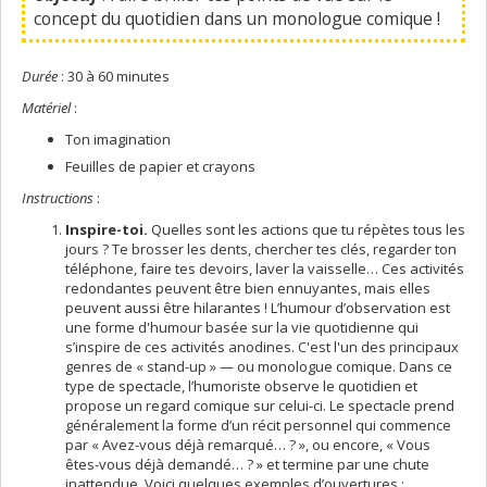
concept du quotidien dans un monologue comique !
Durée
: 30 à 60 minutes
Matériel
:
Ton imagination
Feuilles de papier et crayons
Instructions
:
Inspire-toi.
Quelles sont les actions que tu répètes tous les
jours ? Te brosser les dents, chercher tes clés, regarder ton
téléphone, faire tes devoirs, laver la vaisselle… Ces activités
redondantes peuvent être bien ennuyantes, mais elles
peuvent aussi être hilarantes ! L’humour d’observation est
une forme d'humour basée sur la vie quotidienne qui
s’inspire de ces activités anodines. C'est l'un des principaux
genres de « stand-up » — ou monologue comique. Dans ce
type de spectacle, l’humoriste observe le quotidien et
propose un regard comique sur celui-ci. Le spectacle prend
généralement la forme d’un récit personnel qui commence
par « Avez-vous déjà remarqué… ? », ou encore, « Vous
êtes-vous déjà demandé… ? » et termine par une chute
inattendue. Voici quelques exemples d’ouvertures :