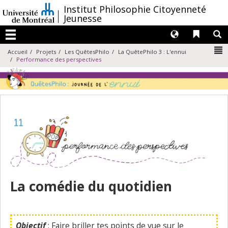
Passer
/
Institut Philosophie Citoyenneté
au
Jeunesse
contenu
Langues
Liens 
R
Menu
N
Accueil
Projets
Les QuêtesPhilo
La QuêtePhilo 3 : L'ennui
Performance des perspectives
La comédie du quotidien
Objectif
: Faire briller tes points de vue sur le