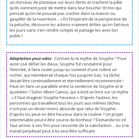
un morceau de plastique sur leurs dents et crachent la pâte
qu’ils viennent juste de mettre dans leur bouche ! Et moi qui
pensait qu’on ne pouvait pas cracher dans la maison ou
gaspiller de la nourriture… » En t’inspirant de la perspective de
ta peluche, découvre les actions vraiment drôles qu’on fait tous
les jours sans s’en rendre compte et partage-les avec ton
public !
Adaptation pour ados
: Connais-tu le mythe de Sisyphe ? Pour
avoir osé défier les dieux, Sisyphe fut condamné pour
l’éternité, à faire rouler jusqu'au sommet d'une colline un
rocher, qui retomberait chaque fois jusqu’en bas. Sa tâche
devait être continuellement et éternellement recommencée !
Peut-on faire un parallèle entre la sentence de Sisyphe et le
quotidien ? Selon Albert Camus, qui a écrit un livre sur ce mythe
: « Il faut imaginer Sisyphe heureux ». D’après l’auteur, les
personnes qui travaillent tous les jours aux mêmes tâches
n'ont pas un destin moins absurde que celui de Sisyphe...
D’après toi, peut-on être heureux dans la routine ? Un projet
interminable peut-il être source de bonheur ? Demande-toi s’il
faut arriver à ses fins pour ressentir de la satisfaction… ou si le
travail perpétuel peut à lui seul être suffisant.