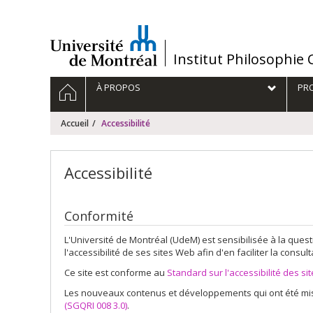
Passer
au
contenu
/
Institut Philosophie
Navigation
ACCUEIL
À PROPOS
PRO
principale
Accueil
Accessibilité
Accessibilité
Conformité
L'Université de Montréal (UdeM) est sensibilisée à la quest
l'accessibilité de ses sites Web afin d'en faciliter la cons
Ce site est conforme au
Standard sur l'accessibilité des si
Les nouveaux contenus et développements qui ont été mis e
(SGQRI 008 3.0)
.