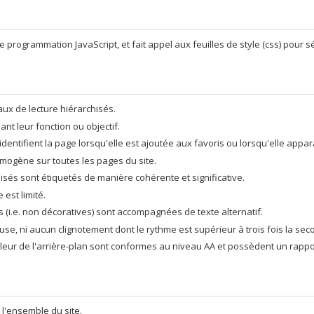
e programmation JavaScript, et fait appel aux feuilles de style (css) pour 
aux de lecture hiérarchisés.
nt leur fonction ou objectif.
 identifient la page lorsqu'elle est ajoutée aux favoris ou lorsqu'elle appa
mogène sur toutes les pages du site.
isés sont étiquetés de manière cohérente et significative.
 est limité.
 (i.e. non décoratives) sont accompagnées de texte alternatif.
use, ni aucun clignotement dont le rythme est supérieur à trois fois la sec
uleur de l'arrière-plan sont conformes au niveau AA et possèdent un rappor
l'ensemble du site.