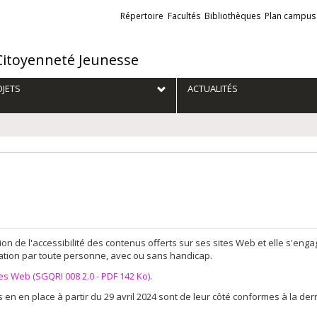
Liens
Répertoire
Facultés
Bibliothèques
Plan campus
externes
 Citoyenneté Jeunesse
JETS
ACTUALITÉS
ion de l'accessibilité des contenus offerts sur ses sites Web et elle s'eng
ultation par toute personne, avec ou sans handicap.
tes Web (SGQRI 008 2.0 - PDF 142 Ko)
.
n en place à partir du 29 avril 2024 sont de leur côté conformes à la de