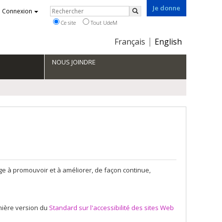
Je donne
Rechercher
Connexion
Rechercher
Ce site
Tout UdeM
Choix
Français
English
de
la
NOUS JOINDRE
langue
age à promouvoir et à améliorer, de façon continue,
rnière version du
Standard sur l'accessibilité des sites Web